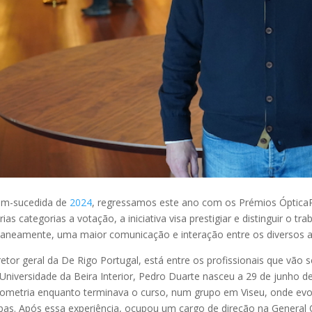
em-sucedida de
2024
, regressamos este ano com os Prémios ÓpticaPr
ias categorias a votação, a iniciativa visa prestigiar e distinguir o t
aneamente, uma maior comunicação e interação entre os diversos a
etor geral da De Rigo Portugal, está entre os profissionais que vão 
Universidade da Beira Interior, Pedro Duarte nasceu a 29 de junho 
tometria enquanto terminava o curso, num grupo em Viseu, onde evol
pas. Após essa experiência, ocupou um cargo de direção na General 